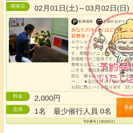
開催日
02月01日(土)～03月02日(日)
駐車場有
お茶or おやつ
あなたのキレイはどのメニュ
容整体！
カウンセリングにより あなた
ーをチョイスして、60分間施術
す。複数のメニューの組み合わせ
別価格でのご提供です。 この
整体をお試しください♪ ★頭蓋
にする「整顔美容矯正」 ★便
的な「腸もみセラピー」 ★全
ー」 ★足のむくみ、疲れ解消
お顔に艶とハリを取り戻す「顔
料金
2,000円
定員
1名 最少催行人員 0名
予約番号 [ 13010013 ]