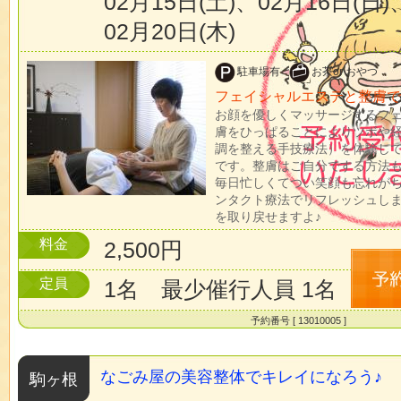
02月15日(土)、02月16日(日)
02月20日(木)
駐車場有
お茶or おやつ
フェイシャルエステと整膚で
お顔を優しくマッサージするフ
膚をひっぱることによりツボや
調を整える手技療法）を体験し
です。整膚はご自分でする方法
毎日忙しくてつい笑顔も忘れが
ンタクト療法でリフレッシュし
を取り戻せますよ♪
料金
2,500円
定員
1名 最少催行人員 1名
予約番号 [ 13010005 ]
なごみ屋の美容整体でキレイになろう♪
駒ヶ根