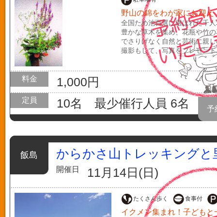
野山の錦をわが家にお迎え
全国ため池百選に選ばれた千人
豊かな草木を集め、花瓶や竹の
でさりげなく自然と芸術に親し
撮影もして、写真をプレゼント
料金
1,000円
定員
10名 最少催行人員 6名
予
からかさ山トレッキングと
飯島
開催日
11月14日(日)
たくさん歩く
食事付
イクメン集まれ！子どもと