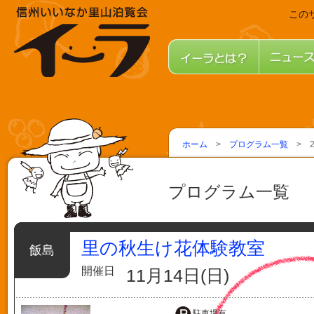
この
ホーム
>
プログラム一覧
> 2
プログラム一覧
里の秋生け花体験教室
飯島
開催日
11月14日(日)
駐車場有