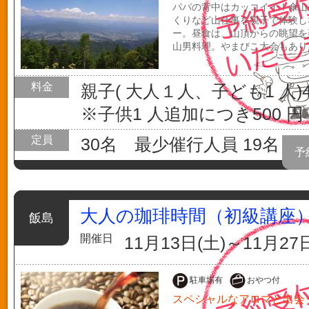
パパの背中はカッコイイ！傘山
くりなど山仕事を親子で体験し
ー。昼食は、山頂からの眺望を
山男料理。やまびこ大会もあり
料金
親子( 大人１人、子ども1 人)4,
※子供1 人追加につき500 円
定員
30名 最少催行人員 19名
予
大人の珈琲時間（初級講座
飯島
開催日
11月13日(土)～11月27
駐車場有
おやつ付
スペシャルなアロマと出会