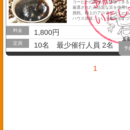
コーヒーの奥深さを体験できる
厳選された高品質な豆を使用し
挑戦。極上のアロマをスイーツ
ハウス赤坂」という趣向です。
料金
1,800円
定員
10名 最少催行人員 2名
予
1